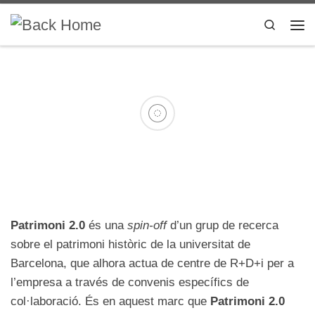
Skip to content
Search
Me
Empresa
>
Qui som
Patrimoni 2.0
és una
spin-off
d’un grup de recerca
sobre el patrimoni històric de la universitat de
Barcelona, que alhora actua de centre de R+D+i per a
l’empresa a través de convenis específics de
>
col·laboració. És en aquest marc que
Patrimoni 2.0