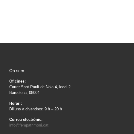
>
Bloc
>
On som
Oficines:
Carrer Sant Paulí de Nola 4, local 2
Barcelona, 08004
Horari:
Dilluns a divendres: 9 h – 20 h
Correu electrònic:
info@fempatrimoni.cat