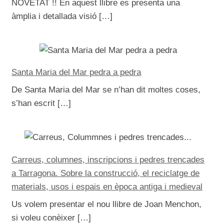
NOVETAT !! En aquest llibre es presenta una
àmplia i detallada visió […]
a
Santa Maria del Mar pedra a pedra
Difusió
>
De Santa Maria del Mar se n’han dit moltes coses,
s’han escrit […]
>
Carreus, columnes, inscripcions i pedres trencades
a Tarragona. Sobre la construcció, el reciclatge de
R+D+i
materials, usos i espais en època antiga i medieval
Us volem presentar el nou llibre de Joan Menchon,
si voleu conèixer […]