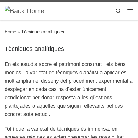
Skip to content
Search
Me
Home
»
Tècniques analítiques
Tècniques analítiques
En els estudis sobre el patrimoni construït i els béns
mobles, la varietat de tècniques d’anàlisi a aplicar és
molt àmplia i el disseny del procediment experimental a
desplegar en cada cas ha d’estar únicament
condicionat per donar resposta a les qüestions
plantejades o aquelles que siguin rellevants pel cas
concret sota estudi.
Tot i que la varietat de tècniques és immensa, en
aquestes pàgines es volen presentar les possibilitat