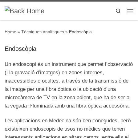
Skip to content
Search
Me
Home
»
Tècniques analítiques
»
Endoscòpia
Endoscòpia
Un endoscopi és un instrument que permet l’observació
(i la gravació d’imatges) en zones internes,
inaccessibles o ocultes, a través de la transmissió de
la imatge per una fibra òptica o la ubicació d’una
microcàmera de TV en la zona adient, que ha de ser a
la vegada il·luminada amb una fibra òptica accessòria.
Les aplicacions en Medecina són ben conegudes, però
existeixen endoscopis de usos no mèdics que tenen
interessants aplicacions en altres camps, entre ells el