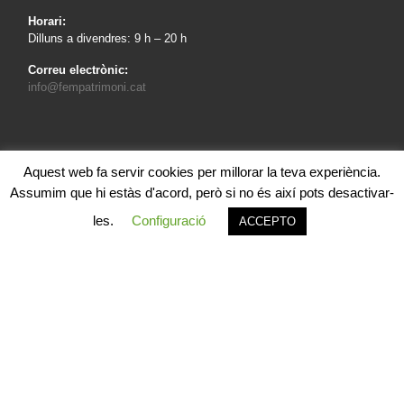
Horari:
Dilluns a divendres: 9 h – 20 h
Correu electrònic:
info@fempatrimoni.cat
Aquest web fa servir cookies per millorar la teva experiència.
Avís legal
Assumim que hi estàs d'acord, però si no és així pots desactivar-
Política de cookies
les.
Configuració
ACCEPTO
Política de privacitat