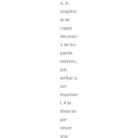
a, la
seqüènc
ia de
capes
decoraci
ó de les
parets
interiors,
pot
arribar a
ser
importan
t. A la
dreta es
por
veure
una