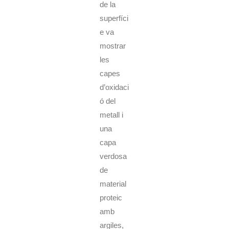
de la
superfíci
e va
mostrar
les
capes
d’oxidaci
ó del
metall i
una
capa
verdosa
de
material
proteic
amb
argiles,