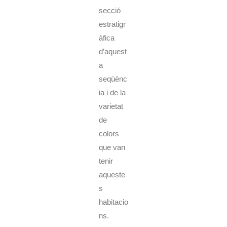
secció
estratigr
àfica
d’aquest
a
seqüènc
ia i de la
varietat
de
colors
que van
tenir
aqueste
s
habitacio
ns.