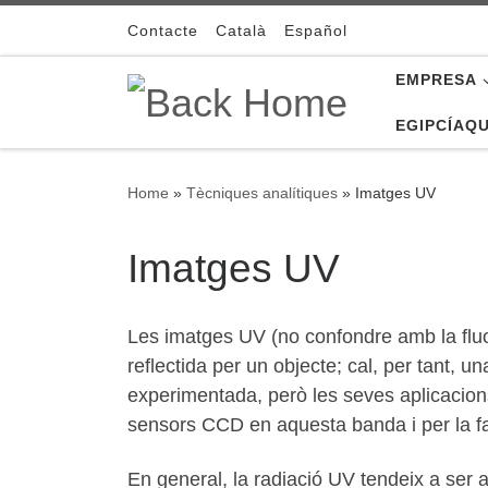
Skip to content
Contacte
Català
Español
EMPRESA
EGIPCÍAQ
Home
»
Tècniques analítiques
»
Imatges UV
Imatges UV
Les imatges UV (no confondre amb la fluo
reflectida per un objecte; cal, per tant, 
experimentada, però les seves aplicacions i
sensors CCD en aquesta banda i per la fac
En general, la radiació UV tendeix a ser 