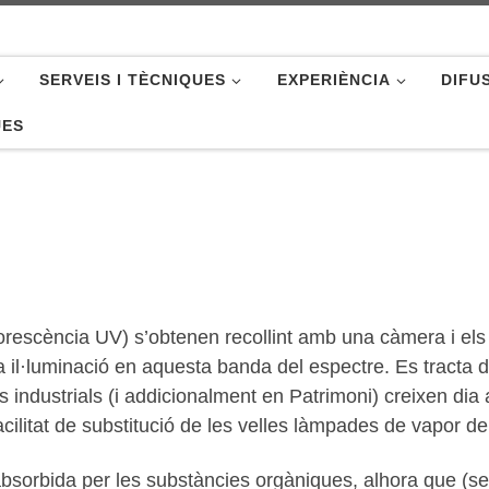
SERVEIS I TÈCNIQUES
EXPERIÈNCIA
DIFU
UES
rescència UV) s’obtenen recollint amb una càmera i els
una il·luminació en aquesta banda del espectre. Es tracta
ndustrials (i addicionalment en Patrimoni) creixen dia a d
ilitat de substitució de les velles làmpades de vapor d
absorbida per les substàncies orgàniques, alhora que (se