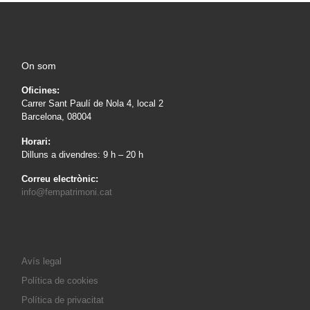
On som
Oficines:
Carrer Sant Paulí de Nola 4, local 2
Barcelona, 08004
Horari:
Dilluns a divendres: 9 h – 20 h
Correu electrònic:
info@fempatrimoni.cat
Avís legal
Política de cookies
Política de privacitat