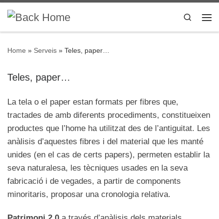
Skip to content
Search
Me
Home
»
Serveis
»
Teles, paper…
Teles, paper…
La tela o el paper estan formats per fibres que,
tractades de amb diferents procediments, constitueixen
productes que l’home ha utilitzat des de l’antiguitat. Les
anàlisis d’aquestes fibres i del material que les manté
unides (en el cas de certs papers), permeten establir la
seva naturalesa, les tècniques usades en la seva
fabricació i de vegades, a partir de components
minoritaris, proposar una cronologia relativa.
Patrimoni 2.0
a través d’anàlisis dels materials