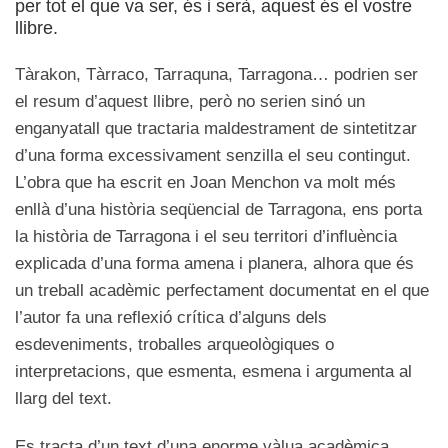
per tot el que va ser, és i serà, aquest és el vostre
llibre.
Tàrakon, Tàrraco, Tarraquna, Tarragona… podrien ser
el resum d’aquest llibre, però no serien sinó un
enganyatall que tractaria maldestrament de sintetitzar
d’una forma excessivament senzilla el seu contingut.
L’obra que ha escrit en Joan Menchon va molt més
enllà d’una història seqüencial de Tarragona, ens porta
la història de Tarragona i el seu territori d’influència
explicada d’una forma amena i planera, alhora que és
un treball acadèmic perfectament documentat en el que
l’autor fa una reflexió crítica d’alguns dels
esdeveniments, troballes arqueològiques o
interpretacions, que esmenta, esmena i argumenta al
llarg del text.
Es tracta d’un text d’una enorme vàlua acadèmica