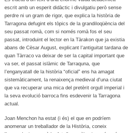
escrit amb un esperit didàctic i divulgatiu però sense
perdre ni un gram de rigor, que explica la història de
Tarragona defugint els tòpics de la grandiloqüència del
seu passat romà, com si només romà fos el seu
passat, introduint el lector en la Tàrakon que ja existia
abans de Cèsar August, explicant l’antiguitat tardana de
quan Tàrraco va deixar de ser la capital important que
va ser, el passat islàmic de Tarraquna, que
l’enganyatall de la història “oficial” ens ha amagat
sistemàticament, la renaixença medieval d’una ciutat
que va recuperar una mica del pretèrit orgull imperial i
la seva evolució barroca fins esdevenir la Tarragona
actual.
Joan Menchon ha estat (i és) el que en podríem
anomenar un treballador de la Història, coneix