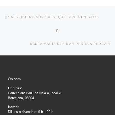
Post navigation
Previous post
SALS QUE NO SÓN SALS, QUE GENEREN SALS
BACK TO POST LIST
Ne
SANTA MARIA DEL MAR PEDRA A PEDRA
On som
Oficines:
Carrer Sant Paulí de Nola 4, local 2
Barcelona, 08004
Horari:
Dilluns a divendres: 9 h – 20 h