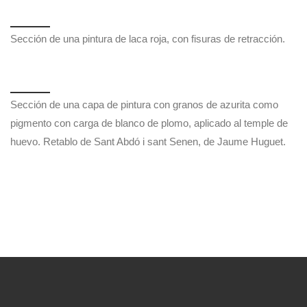
capilla de la catedral de Tarragona.
Sección de una pintura mural con pigmento de azurita, que se
ha degradado parcialmente a verde (transformado en cloruro de
cobre): los sucesivos repintes se hicieron con pigmento tierra
verde. Portada de la Lonja de Mercaderes, Palma de Mallorca.
Sección de una pintura de laca roja, con fisuras de retracción.